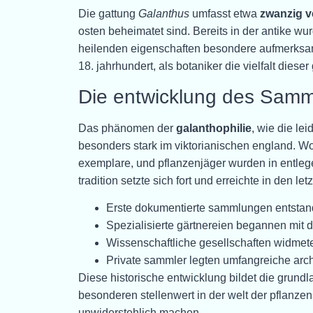
Die gattung
Galanthus
umfasst etwa
zwanzig v
osten beheimatet sind. Bereits in der antike wu
heilenden eigenschaften besondere aufmerksamk
18. jahrhundert, als botaniker die vielfalt die
Die entwicklung des Samm
Das phänomen der
galanthophilie
, wie die le
besonders stark im viktorianischen england. Wo
exemplare, und pflanzenjäger wurden in entleg
tradition setzte sich fort und erreichte in den l
Erste dokumentierte sammlungen entstand
Spezialisierte gärtnereien begannen mit 
Wissenschaftliche gesellschaften widmete
Private sammler legten umfangreiche arc
Diese historische entwicklung bildet die grun
besonderen stellenwert in der welt der pflanz
unwiderstehlich machen.