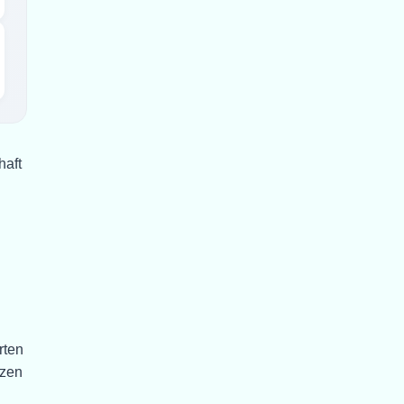
haft
rten
tzen