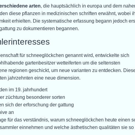
erschiedene arten
, die hauptsächlich in europa und dem nahe
rden diese pflanzen in medizinischen schriften erwähnt, wobei i
eit erhielten. Die systematische erfassung begann jedoch ers
ser gattung zu dokumentieren begannen.
lerinteresses
idenschaft für schneeglöckchen genannt wird, entwickelte sich
hlhabende gartenbesitzer wetteiferten um die seltensten
ene regionen geschickt, um neue varianten zu entdecken. Dies
etzten jahrzehnten eine neue dimension.
en im 19. jahrhundert
der züchtung besonderer sorten
n sich der erforschung der gattung
hive an
dlage für das verständnis, warum schneeglöckchen heute einen s
ensammler einnehmen und welche ästhetischen qualitäten sie so