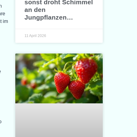
sonst droht Schimmel
n
an den
hre
Jungpflanzen…
t im
11 April 2026
e
o