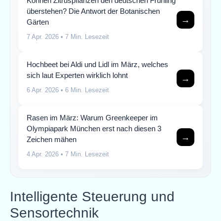
Können Zitruspflanzen den deutschen Frühling
überstehen? Die Antwort der Botanischen
→
Gärten
7 Apr. 2026
• 7 Min. Lesezeit
Hochbeet bei Aldi und Lidl im März, welches
sich laut Experten wirklich lohnt
→
6 Apr. 2026
• 6 Min. Lesezeit
Rasen im März: Warum Greenkeeper im
Olympiapark München erst nach diesen 3
→
Zeichen mähen
4 Apr. 2026
• 7 Min. Lesezeit
Intelligente Steuerung und
Sensortechnik